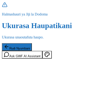
Halmashauri ya Jiji la Dodoma
Ukurasa Haupatikani
Ukurasa unaoutafuta haupo.
Rudi Nyumbani
Ask GWF AI Assistant