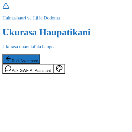
Halmashauri ya Jiji la Dodoma
Ukurasa Haupatikani
Ukurasa unaoutafuta haupo.
Rudi Nyumbani
Ask GWF AI Assistant