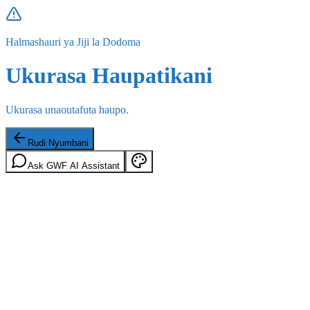
Halmashauri ya Jiji la Dodoma
Ukurasa Haupatikani
Ukurasa unaoutafuta haupo.
Rudi Nyumbani
Ask GWF AI Assistant