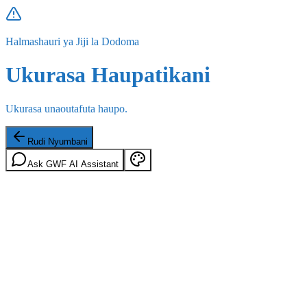
Halmashauri ya Jiji la Dodoma
Ukurasa Haupatikani
Ukurasa unaoutafuta haupo.
Rudi Nyumbani
Ask GWF AI Assistant