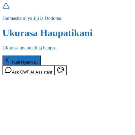
Halmashauri ya Jiji la Dodoma
Ukurasa Haupatikani
Ukurasa unaoutafuta haupo.
Rudi Nyumbani
Ask GWF AI Assistant