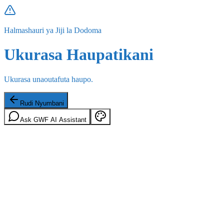
Halmashauri ya Jiji la Dodoma
Ukurasa Haupatikani
Ukurasa unaoutafuta haupo.
Rudi Nyumbani
Ask GWF AI Assistant