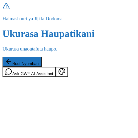
Halmashauri ya Jiji la Dodoma
Ukurasa Haupatikani
Ukurasa unaoutafuta haupo.
Rudi Nyumbani
Ask GWF AI Assistant