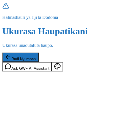
Halmashauri ya Jiji la Dodoma
Ukurasa Haupatikani
Ukurasa unaoutafuta haupo.
Rudi Nyumbani
Ask GWF AI Assistant