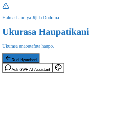
Halmashauri ya Jiji la Dodoma
Ukurasa Haupatikani
Ukurasa unaoutafuta haupo.
Rudi Nyumbani
Ask GWF AI Assistant