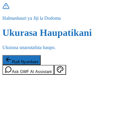
Halmashauri ya Jiji la Dodoma
Ukurasa Haupatikani
Ukurasa unaoutafuta haupo.
Rudi Nyumbani
Ask GWF AI Assistant