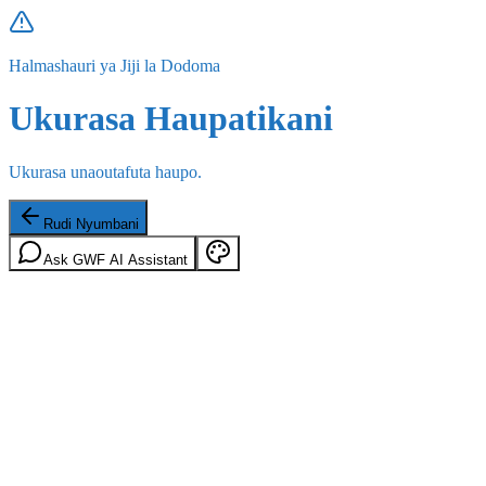
Halmashauri ya Jiji la Dodoma
Ukurasa Haupatikani
Ukurasa unaoutafuta haupo.
Rudi Nyumbani
Ask GWF AI Assistant