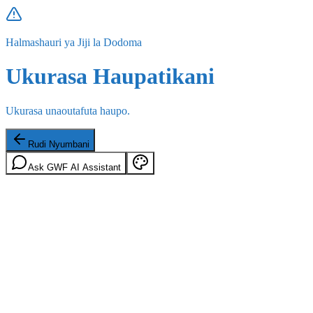
Halmashauri ya Jiji la Dodoma
Ukurasa Haupatikani
Ukurasa unaoutafuta haupo.
Rudi Nyumbani
Ask GWF AI Assistant