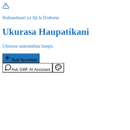
Halmashauri ya Jiji la Dodoma
Ukurasa Haupatikani
Ukurasa unaoutafuta haupo.
Rudi Nyumbani
Ask GWF AI Assistant