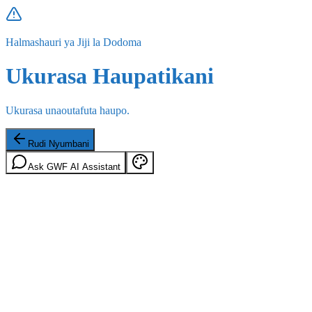
Halmashauri ya Jiji la Dodoma
Ukurasa Haupatikani
Ukurasa unaoutafuta haupo.
Rudi Nyumbani
Ask GWF AI Assistant